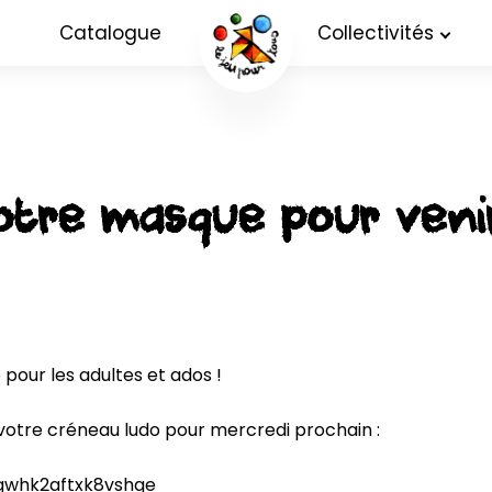
Catalogue
Collectivités
otre masque pour venir
pour les adultes et ados !

votre créneau ludo pour mercredi prochain :

gwhk2aftxk8vshqe
