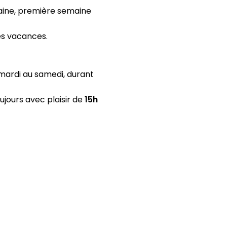
aine, première semaine 
es vacances.
mardi au samedi, durant 
ours avec plaisir de 
15h 