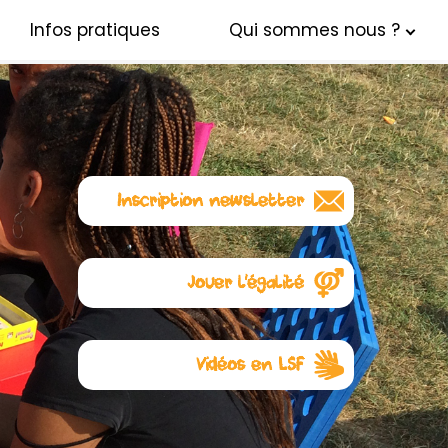
Infos pratiques
Qui sommes nous ?
Inscription newsletter
Abonnez-vous à notre
newsletter
Jouer l'égalité
L'égalité commence avec les
jouets. Visitez notre autre site :
Jouer l’égalité
Vidéos en LSF
Ici
quelques règles de jeux en
Langue des Signes Française
pour lesquelles l’association a