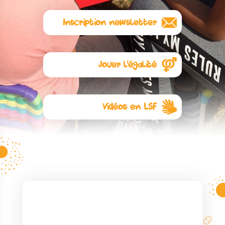
Inscription newsletter
Abonnez-vous à notre
newsletter
Jouer l'égalité
L'égalité commence avec les
jouets. Visitez notre autre site :
Jouer l’égalité
Vidéos en LSF
Ici
quelques règles de jeux en
Langue des Signes Française
pour lesquelles l’association a
collaboré