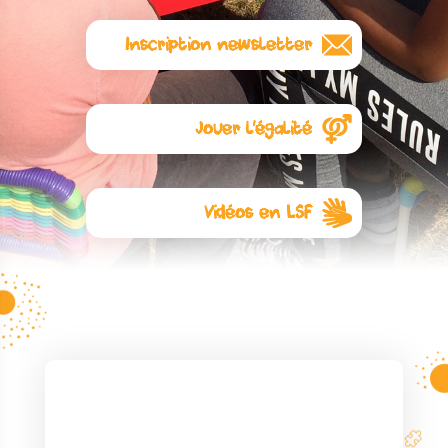
Inscription newsletter
Abonnez-vous à notre
newsletter
Jouer l'égalité
L'égalité commence avec les
jouets. Visitez notre autre site :
Jouer l’égalité
Vidéos en LSF
Ici
quelques règles de jeux en
Langue des Signes Française
pour lesquelles l’association a
collaboré