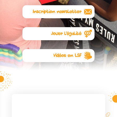
Inscription newsletter
Abonnez-vous à notre
newsletter
Jouer l'égalité
L'égalité commence avec les
jouets. Visitez notre autre site :
Jouer l’égalité
Vidéos en LSF
Ici
quelques règles de jeux en
Langue des Signes Française
pour lesquelles l’association a
collaboré