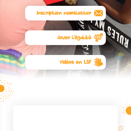
Inscription newsletter
Abonnez-vous à notre
newsletter
Jouer l'égalité
L'égalité commence avec les
jouets. Visitez notre autre site :
Jouer l’égalité
Vidéos en LSF
Ici
quelques règles de jeux en
Langue des Signes Française
pour lesquelles l’association a
collaboré