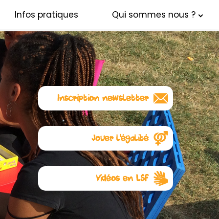
Infos pratiques
Qui sommes nous ?
Inscription newsletter
Abonnez-vous à notre
newsletter
Jouer l'égalité
L'égalité commence avec les
jouets. Visitez notre autre site :
Jouer l’égalité
Vidéos en LSF
Ici
quelques règles de jeux en
Langue des Signes Française
pour lesquelles l’association a