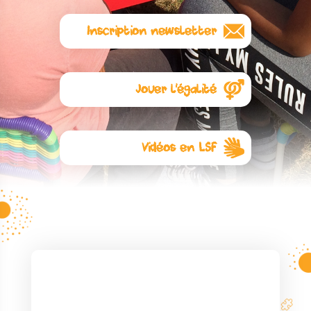
Inscription newsletter
Abonnez-vous à notre
newsletter
Jouer l'égalité
L'égalité commence avec les
jouets. Visitez notre autre site :
Jouer l’égalité
Vidéos en LSF
Ici
quelques règles de jeux en
Langue des Signes Française
pour lesquelles l’association a
collaboré